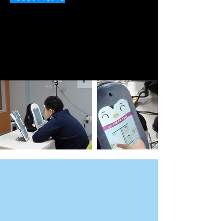
-Desarrollo conjunto con la Ciudad de
Gangneung desde 2021.
-Participación de diversos expertos durante 3
años.
-Aplicación del know-how de desarrollo de
robot de Why Dots.
-Verificación de efectividad a través de la
investigación clínica.