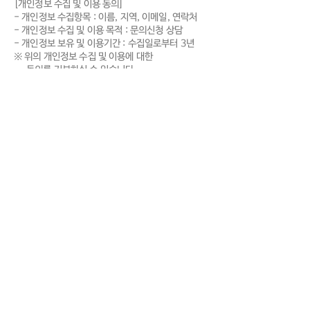
[개인정보 수집 및 이용 동의]
- 개인정보 수집항목 : 이름, 지역, 이메일, 연락처
- 개인정보 수집 및 이용 목적 : 문의신청 상담
- 개인정보 보유 및 이용기간 : 수집일로부터 3년
※ 위의 개인정보 수집 및 이용에 대한
동의를 거부하실 수 있습니다.
단, 거부 시 이용상담 신청이 불가능합니다.
동의합니다.
※ 동의여부 확인 부탁드립니다.
문의하기
(주)와이닷츠 | 대표이사 : 윤영섭
사업자등록번호
607-86-20188
ㅣ 통신판매업신고 제
2023-경기부천-4442호
​경기도 부천시 부천로 198번길18,
춘의테크노파크2차 202동 1103호
TEL :
02-6951-3620
| FAX:
070-4866-3620
| e-mail :
whydots@whydots.com