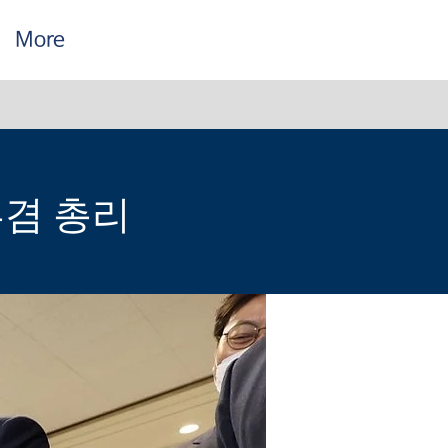
More
부겸 총리