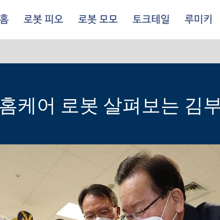
홈
로봇 피오
로봇 모모
토크테일
루미키
어
홈케어 로봇 살펴보는 김