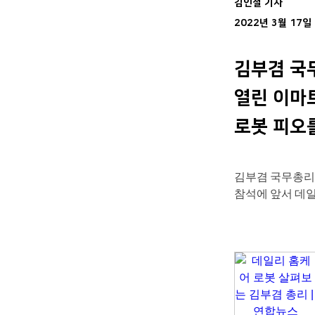
김인철 기자
2022년 3월 17일
김부겸 국
열린 이마
로봇 피오
김부겸 국무총리가
참석에 앞서 데일