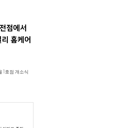
죽전점에서
일리 홈케어
 1호점 개소식 