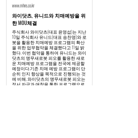
www.mhns.co.kr
와이닷츠, 유니드와 치매예방을 위
한 MOU체결
주식회사 와이닷츠(대표 윤영섭)는 지난
10일 주식회사 유니드(대표 송찬영)와 로
봇을 활용한 치매예방 프로그램의 확산
을 위한 업무협약을 체결했다고 11일 밝
혔다. 이번 협약을 통하여 유니드는 와이
닷츠의 앵무새로봇 피오를 활용한 새로
운 치매예방 프로그램을 전국에 제공할
예정이다.기존 치매 예방 프로그램이 단
순히 인지 향상을 목적으로 진행되는 것
에 비해, 와이닷츠의 앵무새로봇 피오는
정서 자극과 애착을 통한 프로그램으로
인지향상은 물론 일상생활 능력과 정서
상태 개선에 크게 효과를 보이며 관련 업
계의 주목을 받아 왔다.와이닷츠에서 개
발