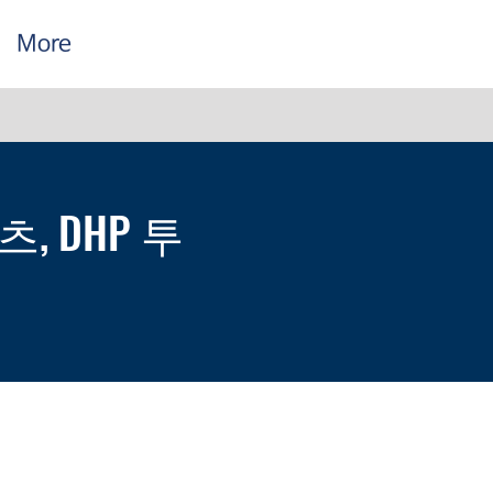
More
, DHP 투