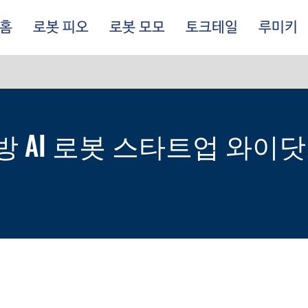
홈
로봇 피오
로봇 모모
토크테일
루미키
어
 AI 로봇 스타트업 와이닷츠