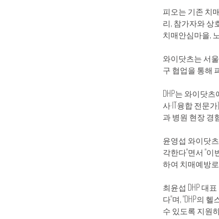
피오는 기존 치
리, 참가자와 상
치매안심마을, 
와이닷츠는 서울대
구 협업을 통해 
DHP는 와이닷츠
사·IT융합 전문가
과 병원 현장 경
윤영섭 와이닷츠
각한다"면서 "이
하여 치매예방로
최윤섭 DHP 대
다"며, "DHP
수 있도록 지원하