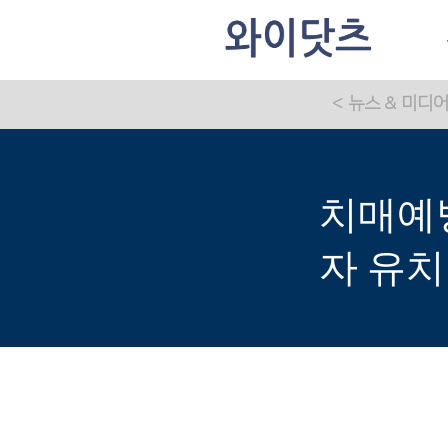
< 뉴스 & 미디
치매예방
자 유치