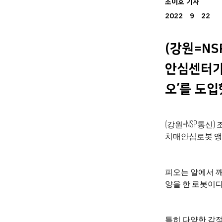
조이호 기자
2022年9月22日
(강원=NS
안심센터가
오’를 도입
(강원=NSP통신
치매안심로봇 앵무
피오는 알에서 
양을 한 로봇이다
특히 다양한 감