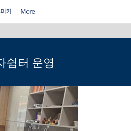
루미키
More
환자쉼터 운영