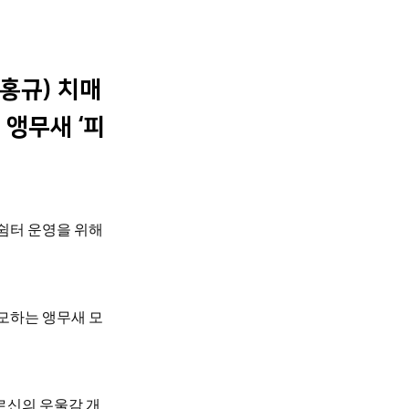
김홍규) 치매
앵무새 ‘피
쉼터 운영을 위해 
모하는 앵무새 모
르신의 우울감 개