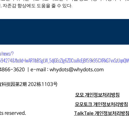
, 자존감 향상에도 도움을 줄 수 있다.
관계자는 “평소에 접해보지 못했던 신개념 ICT로봇 피오의 다양한
로운 자극과 만족감을 줄 수 있기를 기대하며 지역주민들의 많은
m/news/?
594274&fbclid=IwAR1IbBSgLW_5djGEcZJg6ZDCsu8cEjBf59k95CXRkG7vxSzUqnQh
燮
-4866-3620
| e-mail :
whydots@whydots.com
宜科技园第2期 202栋1103号
모모 개인정보처리방침
모모토크 개인정보처리방침
ts reserved.
TalkTale 개인정보처리방