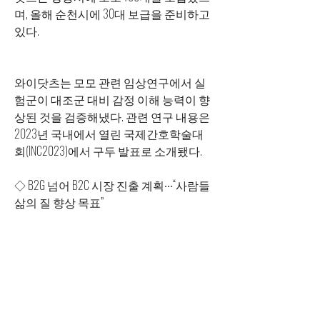
며, 올해 순천시에 30대 보급을 준비하고 
있다.
와이닷츠는 모모 관련 임상연구에서 실
험군이 대조군 대비 감정 이해 능력이 향
상된 것을 검증해냈다. 관련 연구 내용은 
2023년 국내에서 열린 국제간호학술대
회(INC2023)에서 구두 발표로 소개됐다. 
◇ B2G 넘어 B2C 시장 진출 계획∙∙∙“사람들 
삶의 질 향상 목표”
와이닷츠가 피오를 출시한 2020년 초에
는 코로나19 팬데믹이 시작됐다. 고령자 
관련 시설은 모두 출입이 제한됐으며 제
품을 소개할 수 있는 기회 자체가 사라졌