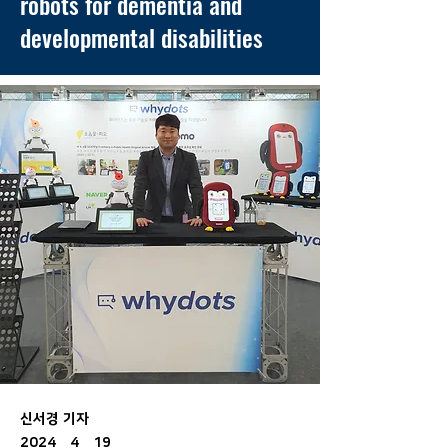
robots for dementia and
developmental disabilities
신서경 기자
2024年4月19日