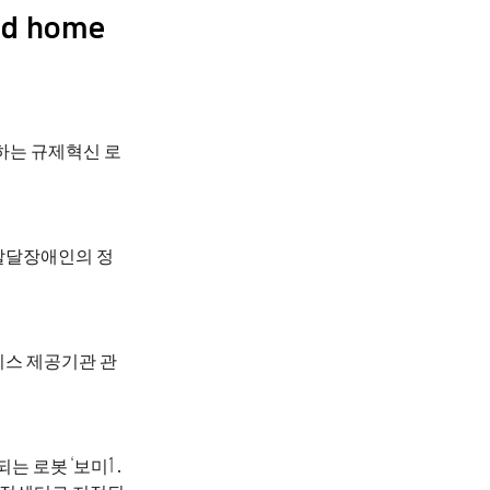
ond home
하는 규제혁신 로
발달장애인의 정
스 제공기관 관
는 로봇 ‘보미1․