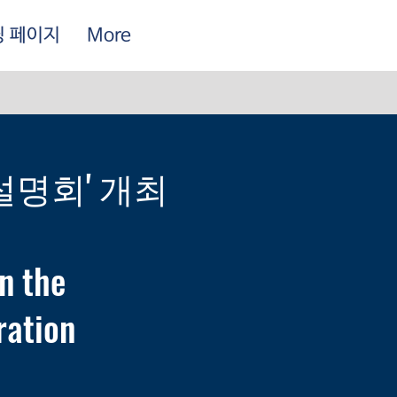
딩 페이지
More
설명회' 개최
n the
ration