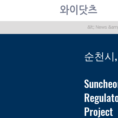
&lt; News &am
순천시,
Suncheon
Regulat
Project