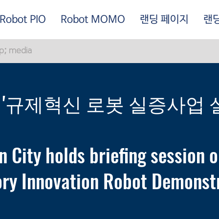
Robot PIO
Robot MOMO
랜딩 페이지
랜
p; media
 '규제혁신 로봇 실증사업 
 City holds briefing session o
ory Innovation Robot Demonst