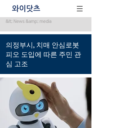
&lt; News &amp; media
의정부시, 치매 안심로봇
피오 도입에 따른 주민 관
심 고조