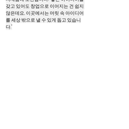
갖고 있어도 창업으로 이어지는 건 쉽지 
않은데요, 이곳에서는 머릿 속 아이디어
를 세상 밖으로 낼 수 있게 돕고 있습니
다."
&lt; Previous
Next &gt;
Why Dots inc.
|
CE0
: Yoon Young-seop
​18, Bucheon-ro 198beon-gil, Bucheon-si,
Gyeonggi-do, Republic of Korea
​18, Bucheon-ro 198beon-gil, Bucheon-si,
Gyeonggi-do, Republic of Korea
Room 1103, Building 202, ChunuiTechnoPark 2
TEL :
02-6951-3620
| FAX:
070-4866-3620
| e-mail :
whydots@whydots.com